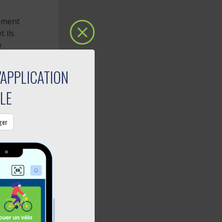
tement
 ils
e
'APPLICATION
ulier.
nt fermés
LE
es
ger
ations