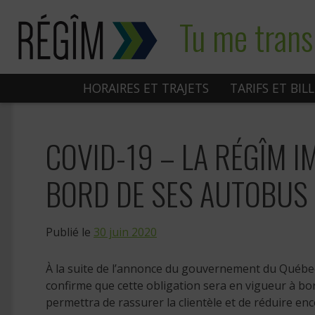
Sauter
Tu me trans
au
contenu
HORAIRES ET TRAJETS
TARIFS ET BIL
COVID-19 – LA RÉGÎM 
BORD DE SES AUTOBUS
Publié le
30 juin 2020
À la suite de l’annonce du gouvernement du Québec 
confirme que cette obligation sera en vigueur à bor
permettra de rassurer la clientèle et de réduire e