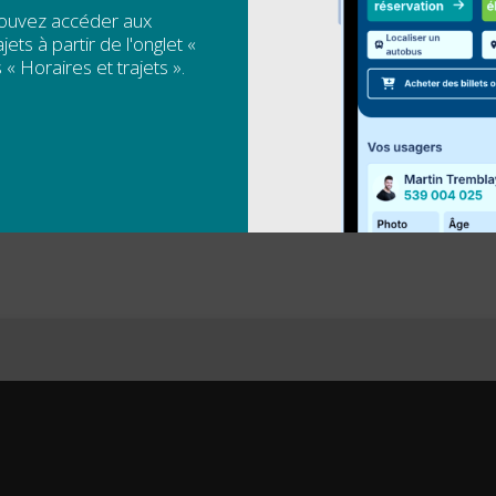
pouvez accéder aux
jets à partir de l'onglet «
 « Horaires et trajets ».
’une
Offre d’emploi d’été : Chargé(e) de projet en accessi
transports 