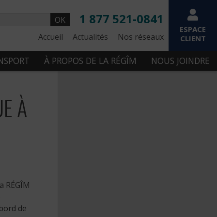
1 877 521-0841
OK
ESPACE
Accueil
Actualités
Nos réseaux
CLIENT
ANSPORT
À PROPOS DE LA RÉGÎM
NOUS JOINDRE
UE À
 la RÉGÎM
e
 bord de