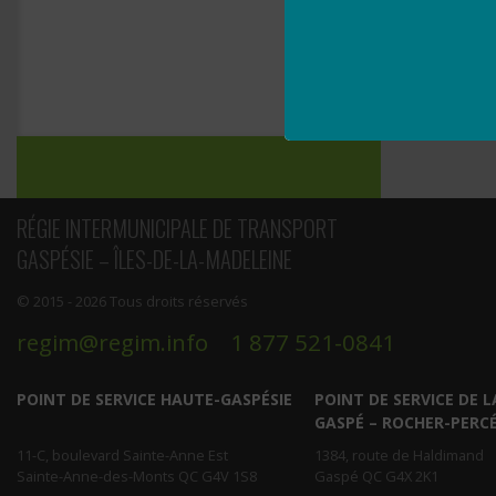
de
l’article
RÉGIE INTERMUNICIPALE DE TRANSPORT
GASPÉSIE – ÎLES-DE-LA-MADELEINE
© 2015 - 2026 Tous droits réservés
regim@regim.info
1 877 521-0841
POINT DE SERVICE HAUTE-GASPÉSIE
POINT DE SERVICE DE L
GASPÉ – ROCHER-PERC
11-C, boulevard Sainte-Anne Est
1384, route de Haldimand
Sainte-Anne-des-Monts QC G4V 1S8
Gaspé QC G4X 2K1