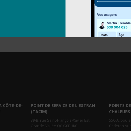
A CÔTE-DE-
POINT DE SERVICE DE L'ESTRAN
POINTS DE
É
(TACIM)
CHALEURS
39-B, rue Saint-François-Xavier Est
550-A, boul
Grande-Vallée QC G0E 1K0
Carleton-su