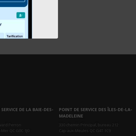
 SERVICE DE LA BAIE-DES-
POINT DE SERVICE DES ÎLES-DE-LA-
MADELEINE
evard Perron
330 chemin Principal, bureau 212
r-Mer QC G0C 1J0
Cap-aux-Meules QC G4T 1C9