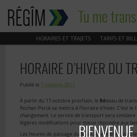
Sauter
Tu me trans
au
contenu
HORAIRES ET TRAJETS
TARIFS ET BIL
HORAIRE D’HIVER DU T
Publié le
7 octobre 2011
À partir du 17 octobre prochain, le
Ré
seau de transp
Rocher-Percé se mettra à l’horaire d’hiver. C’est le 
changement. Le service de transport sera similaire
légères modifications pour mieux répondre aux bes
BIENVENUE 
Les heures de passage du lundi au vendredi sont le