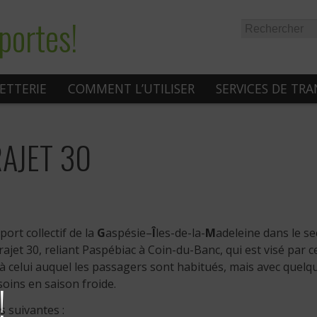
portes!
LETTERIE
COMMENT L’UTILISER
SERVICES DE TR
RAJET 30
ort collectif de la
G
aspésie–
Î
les-de-la-
M
adeleine dans le se
trajet 30, reliant Paspébiac à Coin-du-Banc, qui est visé par c
 à celui auquel les passagers sont habitués, mais avec quelq
oins en saison froide.
!
s suivantes :