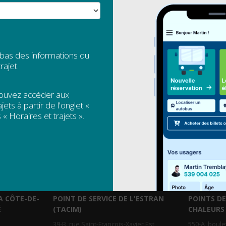
2
 bas des informations du
rajet.
pouvez accéder aux
jets à partir de l'onglet «
 « Horaires et trajets ».
A CÔTE-DE-
POINT DE SERVICE DE L'ESTRAN
POINTS DE
É
(TACIM)
CHALEURS
39-B, rue Saint-François-Xavier Est
550-A, boul