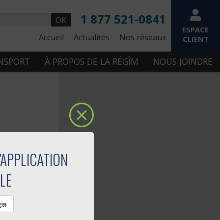
1 877 521-0841
OK
ESPACE
Accueil
Actualités
Nos réseaux
CLIENT
ANSPORT
À PROPOS DE LA RÉGÎM
NOUS JOINDRE
'APPLICATION
LE
ger