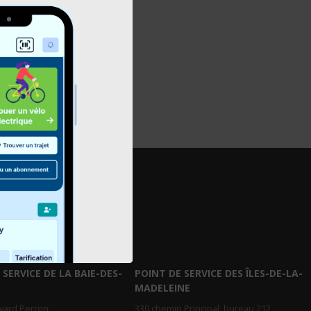
026-03-16
 SERVICE DE LA BAIE-DES-
POINT DE SERVICE DES ÎLES-DE-LA-
MADELEINE
evard Perron
330 chemin Principal, bureau 212