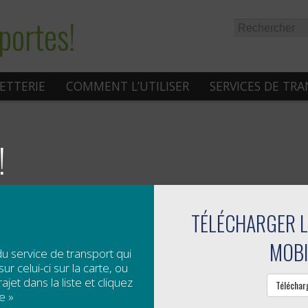
portes!
LETTERIE
COMMENT L’UTILISER
SERVICES DE TR
!
TÉLÉCHARGER L
s, les trajets du transport collectif et adapté de :
MOBI
tation,
du service de transport qui
ur celui-ci sur la carte, ou
jet dans la liste et cliquez
Téléchar
e »