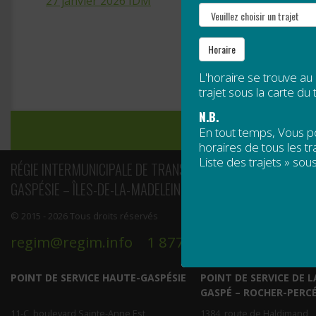
27 janvier 2026 IDM
Navigation
de
Horaire
l’article
L'horaire se trouve au
trajet sous la carte du t
N.B.
En tout temps, Vous 
horaires de tous les tra
Liste des trajets » sous
RÉGIE INTERMUNICIPALE DE TRANSPORT
GASPÉSIE – ÎLES-DE-LA-MADELEINE
© 2015 - 2026 Tous droits réservés
regim@regim.info
1 877 521-0841
POINT DE SERVICE HAUTE-GASPÉSIE
POINT DE SERVICE DE L
GASPÉ – ROCHER-PERC
11-C, boulevard Sainte-Anne Est
1384, route de Haldimand