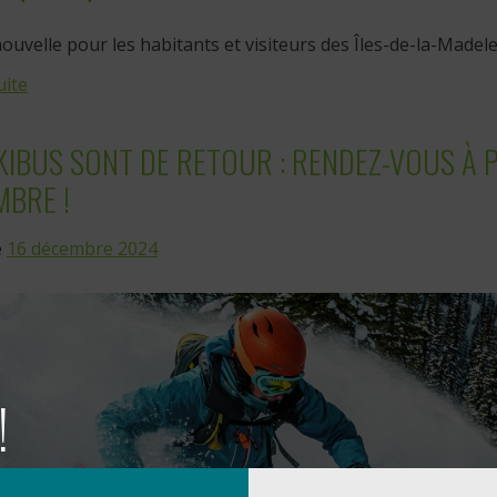
uvelle pour les habitants et visiteurs des Îles-de-la-Madelein
uite
KIBUS SONT DE RETOUR : RENDEZ-VOUS À 
MBRE !
e
16 décembre 2024
!