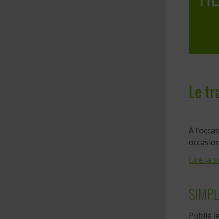
Le tr
À l’occa
occasion 
Lire la s
SIMPL
Publié l