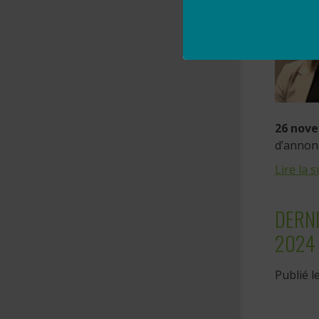
26 nov
d’annon
Lire la s
DERNI
2024
Publié l