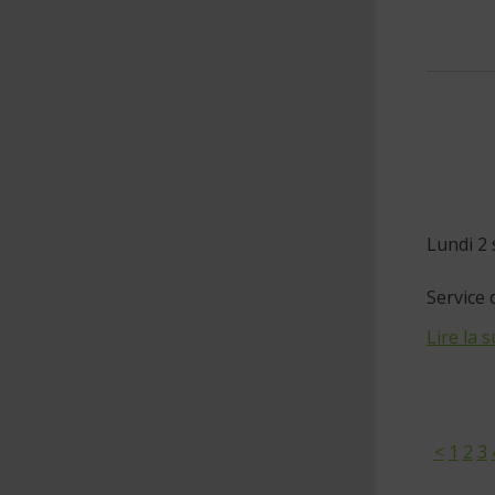
Lundi 2
Service 
Lire la s
<
1
2
3