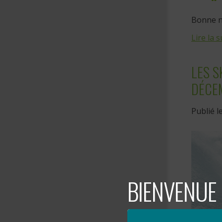
Bonne no
Lire la s
LES S
DÉCE
Publié l
BIENVENUE 