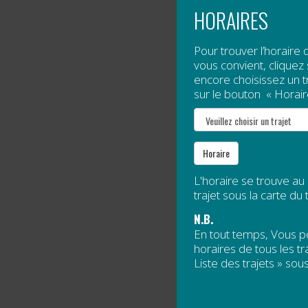
HORAIRES
Pour trouver l’horaire 
vous convient, cliquez s
L’hiver 
encore choisissez un tra
simple, 
sur le bouton « Horair
Lire la s
COMMU
Horaire
NOMM
L'horaire se trouve au
trajet sous la carte du t
Publié l
N.B.
En tout temps, Vous 
horaires de tous les tra
Liste des trajets » sous