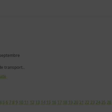
 septembre
de transport...
uite
4
5
6
7
8
9
10
11
12
13
14
15
16
17
18
19
20
21
22
23
24
25
26