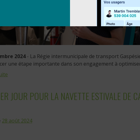
embre 2024
- La Régie intermunicipale de transport Gaspésie
cer une étape importante dans son engagement à optimiser 
uite
ER JOUR POUR LA NAVETTE ESTIVALE DE 
e
28 août 2024