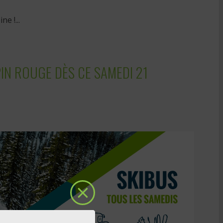
e !...
PIN ROUGE DÈS CE SAMEDI 21