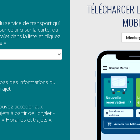
TÉLÉCHARGER L
MOBI
du service de transport qui
ur celui-ci sur la carte, ou
arrive samedi, et avec lui, le retour tant attendu des SKIBU
jet dans la liste et cliquez
Téléchar
accessible et sécuritaire pour profiter des activités...
e »
uite
NIQUÉ – LA RÉGÎM RENFORCE SA COLLABO
E UNE RESSOURCE CLÉ AUX OPÉRATIONS 
 bas des informations du
rajet.
e
27 novembre 2024
pouvez accéder aux
jets à partir de l'onglet «
 « Horaires et trajets ».