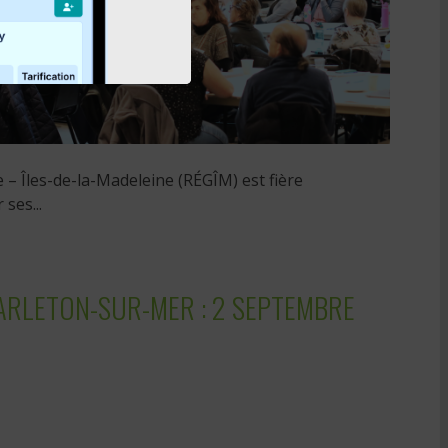
 – Îles-de-la-Madeleine (RÉGÎM) est fière
ses...
CARLETON-SUR-MER : 2 SEPTEMBRE