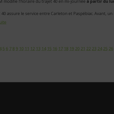
 modifie l’horaire du trajet 40 en mi-journée
à partir du lu
t 40 assure le service entre Carleton et Paspébiac. Avant, un 
uite
4
5
6
7
8
9
10
11
12
13
14
15
16
17
18
19
20
21
22
23
24
25
26