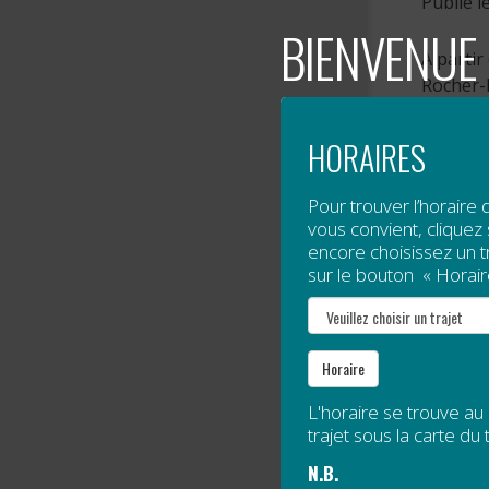
Publié l
BIENVENUE 
À partir
Rocher-Pe
Lire la s
HORAIRES
L’AC
Pour trouver l’horaire 
ET CO
vous convient, cliquez s
encore choisissez un tra
sur le bouton « Horair
Publié l
En octob
Grande-V
Horaire
L'horaire se trouve au
Depuis l
trajet sous la carte du t
Lire la s
N.B.