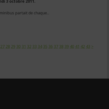
ndi 3 octobre 2011.
minibus partait de chaque...
27
28
29
30
31
32
33
34
35
36
37
38
39
40
41
42
43
>