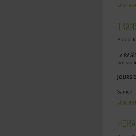
Lire la s
TRANS
Publié l
Le RéGÎM
possibil
JOURS D
Samedi..
Lire la s
HORAI