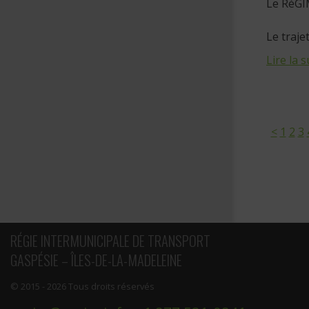
Le RéGÎM
Le traje
Lire la s
<
1
2
3
RÉGIE INTERMUNICIPALE DE TRANSPORT
GASPÉSIE – ÎLES-DE-LA-MADELEINE
© 2015 - 2026 Tous droits réservés