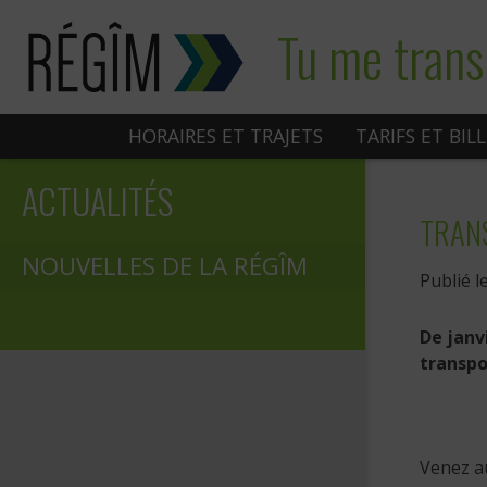
Sauter
Tu me trans
au
contenu
HORAIRES ET TRAJETS
TARIFS ET BIL
ACTUALITÉS
TRANS
NOUVELLES DE LA RÉGÎM
Publié l
De janv
transpo
Venez au