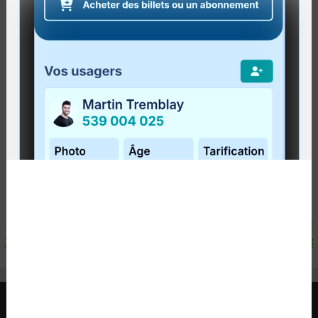
Publié le
4 décembre 2012
Cet hiver, vous pouvez vous rendre au centre de
ski PETIT CHAMONIX à Matapédia en transport
collectif, même le samedi avec le trajet "samedi
de skier" !
Notez que vous n'êtes pas obligés...
Lire la suite
<
1
2
3
4
5
6
7
8
9
10
11
12
13
14
15
16
17
18
19
20
21
22
23
24
25
26
27
28
29
30
31
32
33
34
35
36
37
38
39
40
41
42
43
>
RÉGIE INTERMUNICIPALE DE TRANSPORT