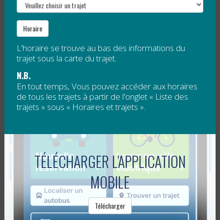
Lire la suite
Horaire
LE RÉGÎM EST MAINTENANT OPÉRÉ PAR
LA RÉGIE DE TRANSPORT
L'horaire se trouve au bas des informations du
trajet sous la carte du trajet.
Publié le
22 janvier 2013
N.B.
En tout temps, Vous pouvez accéder aux horaires
de tous les trajets à partir de l'onglet « Liste des
Le service de transport collectif en Gaspésie et aux
trajets » sous « Horaires et trajets ».
Îles-de-la-Madeleine est opéré par la Régie
er
intermunicipale de transport de la région depuis le 1
janvier 2013. Toujours sous le nom...
Lire la suite
TÉLÉCHARGER L'APPLICATION
MOBILE
TRANSPORT POUR LE SKI AU PETIT
CHAMONIX!
Télécharger