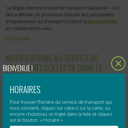
La Régie intermunicipale de transport Gaspésie – Les
Îles a débuté un processus d’étude des possibilités
d’implantation du transport collectif à
Murdochville
,
en collaboration avec...
Lire la suite
MODIFICATIONS AU SERVICE DE
TRANSPORT COLLECTIF DANS LE
BIENVENUE !
SECTEUR DE L’ESTRAN
HORAIRES
Publié le
22 janvier 2013
Pour trouver l’horaire du service de transport qui
Le service de transport collectif du RéGÎM sera bientôt
vous convient, cliquez sur celui-ci sur la carte, ou
modifié dans le secteur de l’Estran. Deux changements
encore choisissez un trajet dans la liste et cliquez
majeurs sont à souligner : l’arrêt du trajet 10...
sur le bouton « Horaire »