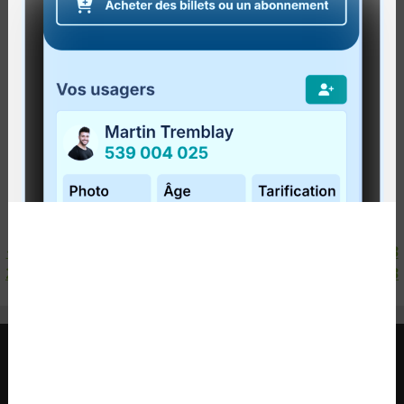
Publié le
14 décembre 2014
Le trajet 46, qui dessert le secteur des Plateaux,
sera bonifié à compter du 5 janvier. Les résidents
des municipalités comprises entre l'Ascension-de-
Patapédia et Matapédia auront accès à...
Lire la suite
<
1
2
3
4
5
6
7
8
9
10
11
12
13
14
15
16
17
18
19
20
21
22
23
24
25
26
27
28
29
30
31
32
33
34
35
36
37
38
39
40
41
42
43
>
RÉGIE INTERMUNICIPALE DE TRANSPORT
GASPÉSIE – ÎLES-DE-LA-MADELEINE