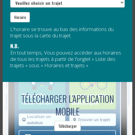
LE TRANSPORT COLLECTIF DRESSE UN
Horaire
BILAN POSITIF DE L’ANNÉE 2014
L'horaire se trouve au bas des informations du
trajet sous la carte du trajet.
Publié le
16 décembre 2014
N.B.
En tout temps, Vous pouvez accéder aux horaires
de tous les trajets à partir de l'onglet « Liste des
En cette fin d’année, la Régie intermunicipale de
trajets » sous « Horaires et trajets ».
transport de la Gaspésie et des Îles (RéGÎM) dresse un
bilan annuel positif de son service de transport
collectif.
TÉLÉCHARGER L'APPLICATION
L’achalandage au...
Lire la suite
MOBILE
PLUS DE SERVICE SUR LES PLATEAUX
Télécharger