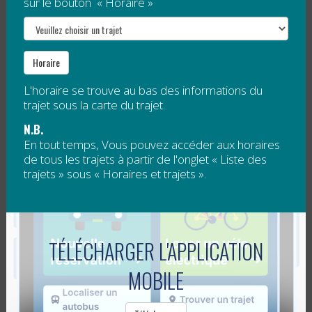
sur le bouton « Horaire »
À...
Lire la suite
Horaire
L'horaire se trouve au bas des informations du
NAVETTES AUX ARRÊTS D’ORLÉANS
trajet sous la carte du trajet.
EXPRESS : BILAN DU 1ER MOIS
N.B.
En tout temps, Vous pouvez accéder aux horaires
Publié le
4 mars 2015
de tous les trajets à partir de l'onglet « Liste des
trajets » sous « Horaires et trajets ».
Au terme du premier mois d’opération des navettes
vers les arrêts d’Orléans Express, la Régie
intermunicipale de transport Gaspésie – Îles-de-la-
TÉLÉCHARGER L'APPLICATION
Madeleine (RéGÎM) dresse un bilan...
Lire la suite
MOBILE