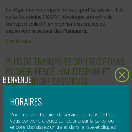
La Régie intermunicipale de transport Gaspésie – Îles-
de-la-Madeleine (RéGÎM) développe son offre de
transport collectif, en modifiant les trajets qui
desservent le secteur des Plateaux à...
Lire la suite
PLUS DE TRANSPORT COLLECTIF DANS
ROCHER-PERCÉ : VAL D’ESPOIR ET
BIENVENUE !
SAINT-ISIDORE DESSERVIS!
Publié le
17 avril 2015
HORAIRES
La Régie intermunicipale de transport Gaspésie – Îles-
Pour trouver l’horaire du service de transport qui
de-la-Madeleine (RéGÎM) augmente ses services dans
vous convient, cliquez sur celui-ci sur la carte, ou
la MRC du Rocher-Percé, grâce à un partenariat avec
encore choisissez un trajet dans la liste et cliquez
Transport des Anses.