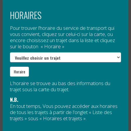
Développement d’un service de...
HORAIRES
Lire la suite
Pour trouver l’horaire du service de transport qui
MODIFICATIONS AUX TRAJETS 40 ET 44
vous convient, cliquez sur celui-ci sur la carte, ou
encore choisissez un trajet dans la liste et cliquez
POUR LE CÉGEP
sur le bouton « Horaire »
Publié le
15 décembre 2015
Horaire
Merci de noter les changements suivants aux
trajets du Cégep de la Gaspésie et des Îles,
L'horaire se trouve au bas des informations du
campus de Carleton-sur-Mer.
trajet sous la carte du trajet.
N.B.
En tout temps, Vous pouvez accéder aux horaires
de tous les trajets à partir de l'onglet « Liste des
trajets » sous « Horaires et trajets ».
Dès janvier 2016,