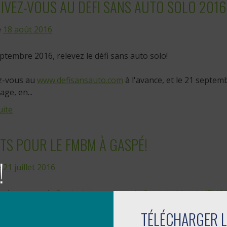
IVEZ-VOUS AU DÉFI SANS AUTO SOLO 2016
e
18 août 2016
ptembre 2016, relevez le défi sans auto solo!
ez-vous au
www.defisansauto.com
à l'avance, et le 21 septem
age, en...
uite
TS POUR LE FMBM À GASPÉ!
!
e
21 juillet 2016
nnée encore, le
Festival de musique du Bout du Monde (FMB
 et des Îles-de-la-Madeleine (RÉGÎM) et la Ville de Gaspé...
TÉLÉCHARGER L
uite