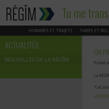
Sauter
Tu me trans
au
contenu
HORAIRES ET TRAJETS
TARIFS ET BIL
ACTUALITÉS
UN PA
NOUVELLES DE LA RÉGÎM
Publié l
La RÉGÎM
"Cet aut
Lire la s