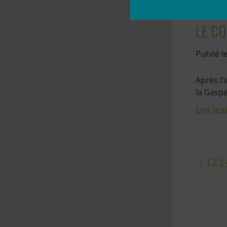
LE CO
Publié l
Après l’
la Gaspé
Lire la s
<
1
2
3