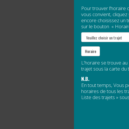
Pour trouver l’horaire 
vous convient, cliquez s
FÊTE 
encore choisissez un tra
sur le bouton « Horair
Publié l
La
Fête 
Horaire
s’associ
Lire la s
L'horaire se trouve au
trajet sous la carte du t
N.B.
AVIG
En tout temps, Vous 
horaires de tous les tra
Publié l
Liste des trajets » sous
Les mun
septembr
Lire la s