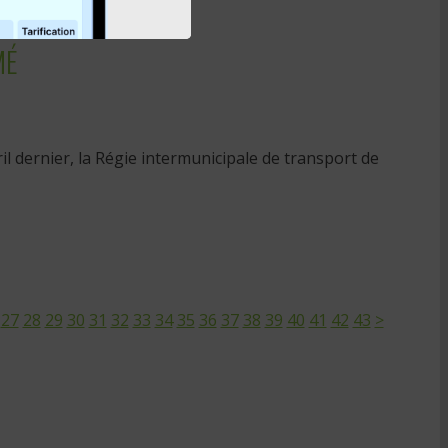
MÉ
l dernier, la Régie intermunicipale de transport de
27
28
29
30
31
32
33
34
35
36
37
38
39
40
41
42
43
>