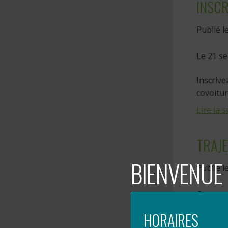
INSCR
Publié l
Le 21 se
Inscriv
covoitur
Lire la s
TRAJE
BIENVENUE 
Publié l
Cette a
Gaspésie
HORAIRES
Lire la s