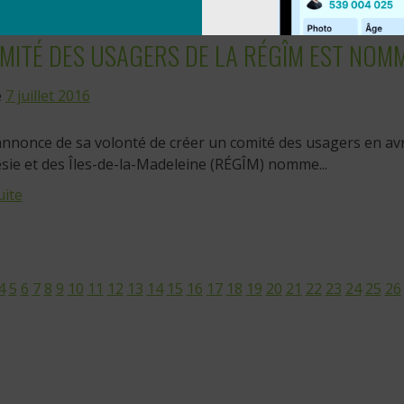
MITÉ DES USAGERS DE LA RÉGÎM EST NOM
e
7 juillet 2016
annonce de sa volonté de créer un comité des usagers en avri
sie et des Îles-de-la-Madeleine (RÉGÎM) nomme...
uite
4
5
6
7
8
9
10
11
12
13
14
15
16
17
18
19
20
21
22
23
24
25
26