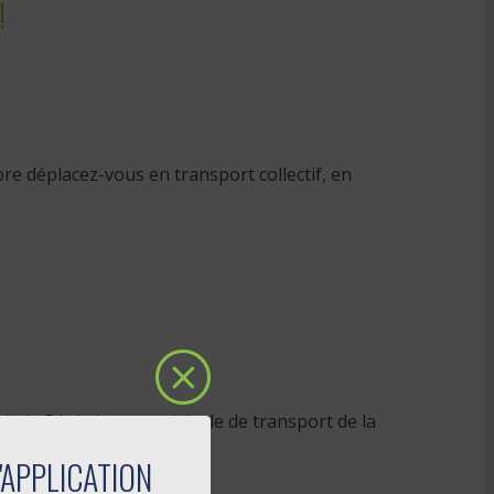
!
bre déplacez-vous en transport collectif, en
M)
, la Régie intermunicipale de transport de la
'APPLICATION