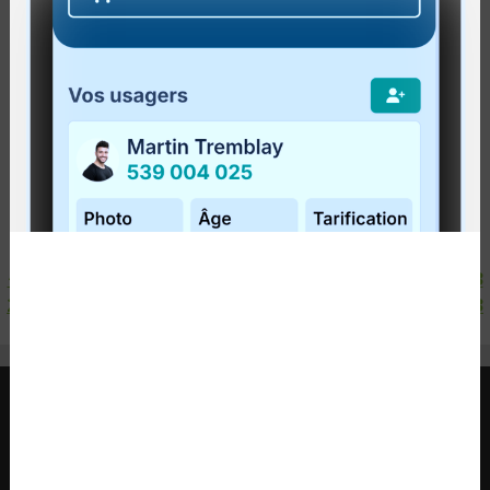
Du 12 au 16 septembre 2011, l'URQ (Université
rurale québécoise) se tiendra en Gaspésie, plus
précisément dans la Baie-des-Chaleurs et sur les
Plateaux. Le RéGÎM sera présent lors de...
Lire la suite
<
1
2
3
4
5
6
7
8
9
10
11
12
13
14
15
16
17
18
19
20
21
22
23
24
25
26
27
28
29
30
31
32
33
34
35
36
37
38
39
40
41
42
43
>
RÉGIE INTERMUNICIPALE DE TRANSPORT
GASPÉSIE – ÎLES-DE-LA-MADELEINE
© 2015 - 2026 Tous droits réservés