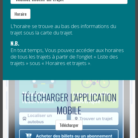
Lire la suite
Horaire
UNE ANNÉE DE LANCEMENT RÉUSSIE!
L'horaire se trouve au bas des informations du
trajet sous la carte du trajet.
Publié le
1 juin 2011
N.B.
En tout temps, Vous pouvez accéder aux horaires
de tous les trajets à partir de l'onglet « Liste des
Depuis maintenant 1 an, le Réseau de transport
trajets » sous « Horaires et trajets ».
collectif de la Gaspésie–Îles-de-la-Madeleine
(RéGÎM) permet à la population de se déplacer sur
le territoire à bord de ses minibus....
Lire la suite
TÉLÉCHARGER L'APPLICATION
MOBILE
LE RÉGÎM PRÉSENTÉ À L’UNIVERSITÉ
RURALE QUÉBÉCOISE!
Télécharger
Publié le
16 mai 2011