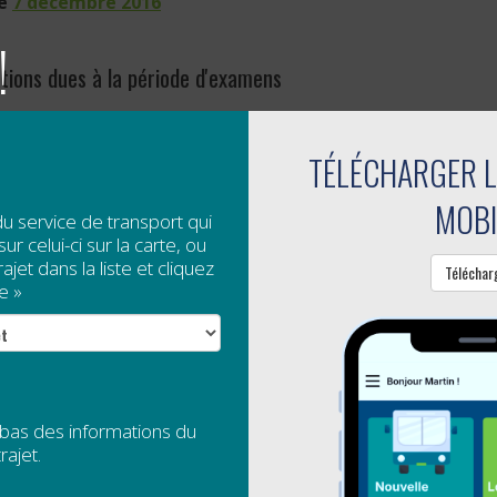
le
7 décembre 2016
!
tions dues à la période d'examens
arts identifiés comme étant des «
trajets du Cégep
» da
TÉLÉCHARGER L
iac
et
44 Carleton-sur-Mer /...
MOBI
suite
du service de transport qui
ur celui-ci sur la carte, ou
jet dans la liste et cliquez
Téléchar
UTE-GASPÉSIE, LES TRAJETS DU VENDREDI 
e »
le
25 novembre 2016
ice de transport collectif de la RÉGÎM est offert gratui
re 2016.
 bas des informations du
rajet.