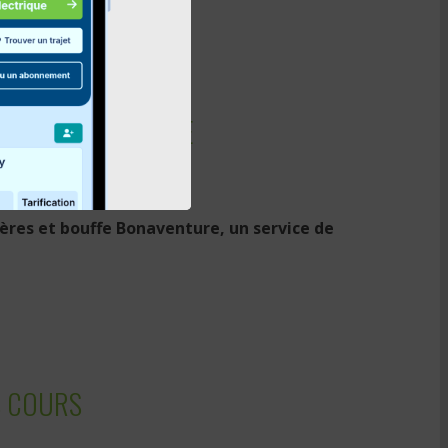
MEDI 12 NOVEMBRE
ères et bouffe Bonaventure, un service de
S COURS