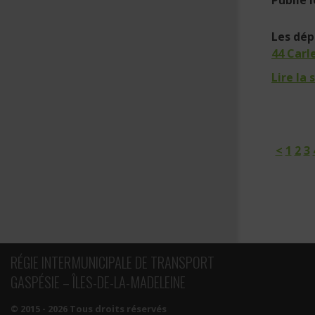
Les dép
44 Carl
Lire la 
<
1
2
3
RÉGIE INTERMUNICIPALE DE TRANSPORT
GASPÉSIE – ÎLES-DE-LA-MADELEINE
© 2015 - 2026 Tous droits réservés