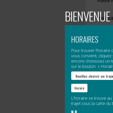
Publié 
BIENVENUE 
Modifica
Les dép
HORAIRES
Paspéb
Lire la 
Pour trouver l’horaire 
vous convient, cliquez s
encore choisissez un tra
EN HA
sur le bouton « Horair
Publié 
Horaire
Le serv
décemb
L'horaire se trouve au
trajet sous la carte du t
N.B.