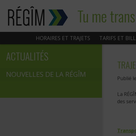
Sauter
Tu me trans
au
contenu
HORAIRES ET TRAJETS
TARIFS ET BIL
ACTUALITÉS
TRAJE
NOUVELLES DE LA RÉGÎM
Publié l
La RÉGÎM
des serv
Transpo