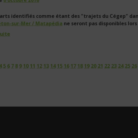
arts identifiés comme étant des "
trajets du Cégep
" dan
eton-sur-Mer / Matapédia
ne seront pas disponibles lors 
suite
4
5
6
7
8
9
10
11
12
13
14
15
16
17
18
19
20
21
22
23
24
25
26