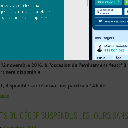
pouvez accéder aux
dredis de décembre, les voyages de mi-journée...
jets à partir de l'onglet «
 « Horaires et trajets ».
suite
T « BIÈRES ET BOUFFE BONAVENTURE » SA
le
27 octobre 2016
12 novembre 2016, à l'occasion de l'événement festif Bi
rt sera disponible.
t, disponible sur réservation, partira à 14 h de...
suite
ETS DU CÉGEP SUSPENDUS LES JOURS SAN
le
6 octobre 2016