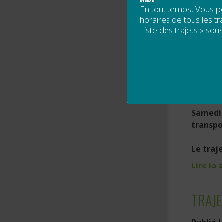
En tout temps, Vous 
Les ven
horaires de tous les tra
Liste des trajets » sous
Lire la 
TRAJE
Publié 
Samedi 
transpo
Le traje
Lire la 
TRAJ
Publié 