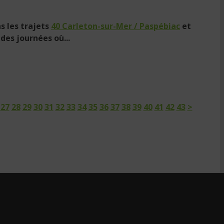
s les trajets
40 Carleton-sur-Mer / Paspébiac
et
des journées où...
27
28
29
30
31
32
33
34
35
36
37
38
39
40
41
42
43
>