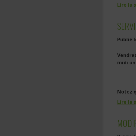
Lire la 
SERVI
Publié 
Vendred
midi u
Notez q
Lire la 
MODIF