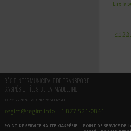
Lire la s
<
1
2
3
RÉGIE INTERMUNICIPALE DE TRANSPORT
GASPÉSIE – ÎLES-DE-LA-MADELEINE
© 2015 - 2026 Tous droits réservés
regim@regim.info
1 877 521-0841
POINT DE SERVICE HAUTE-GASPÉSIE
POINT DE SERVICE DE L