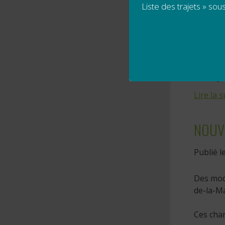
l
Liste des trajets » sous
l
sont aju
Lire la s
NOUVE
Publié l
Des modi
de-la-Ma
Ces chan