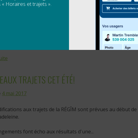
es heures de passage du
trajet 40
;
 « Horaires et trajets ».
es heures de passage des portions du
trajet 44
qui permettent
stées de...
uite
AUX TRAJETS CET ÉTÉ!
e
4 mai 2017
fications aux trajets de la RÉGÎM sont prévues au début de l
deleine.
gements font écho aux résultats d'une...