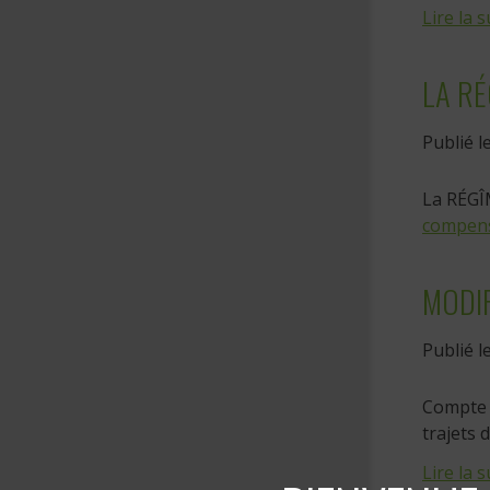
Lire la s
LA RÉ
Publié l
La RÉGÎM
compens
MODIF
Publié l
Compte t
trajets 
Lire la s