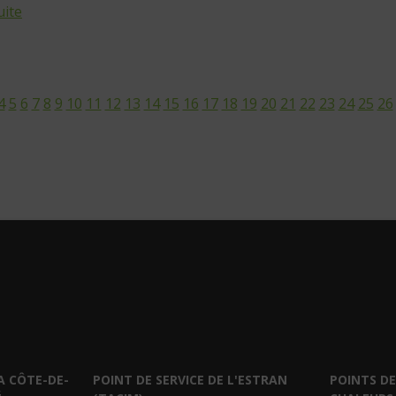
uite
4
5
6
7
8
9
10
11
12
13
14
15
16
17
18
19
20
21
22
23
24
25
26
A CÔTE-DE-
POINT DE SERVICE DE L'ESTRAN
POINTS DE