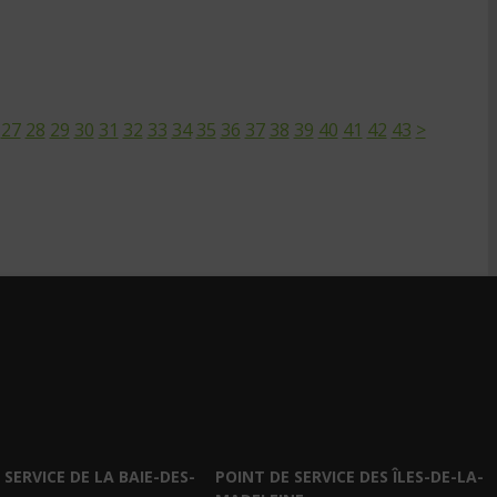
27
28
29
30
31
32
33
34
35
36
37
38
39
40
41
42
43
>
 SERVICE DE LA BAIE-DES-
POINT DE SERVICE DES ÎLES-DE-LA-