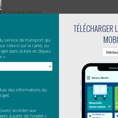
!
 LE 22 MAI 2017
TÉLÉCHARGER L
e
17 mai 2017
MOBI
2 mai
2017 sera
férié
à l'occasion de la Journée nationale de
du service de transport qui
ur celui-ci sur la carte, ou
jet dans la liste et cliquez
enu qu'il s'agit d'un jour férié, les services de transport colle
Téléchar
e »
uite
FICATION DES HORAIRES TOUCHÉS PAR LA
 bas des informations du
e
9 mai 2017
rajet.
 de
jeudi 11 mai 2017
:
pouvez accéder aux
jets à partir de l'onglet «