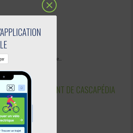
'APPLICATION
LE
s patriotes.
ctif et adapté, ainsi que le...
ger
 FERMETURE DU PONT DE CASCAPÉDIA