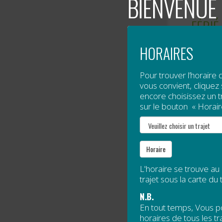
BIENVENUE 
FÉRIÉ
HORAIRES
Publié l
Lundi
2
Pour trouver l’horaire 
vous convient, cliquez s
encore choisissez un tra
Compte t
sur le bouton « Horair
Lire la s
MODI
Horaire
L'horaire se trouve au
Publié l
trajet sous la carte du t
N.B.
À partir
En tout temps, Vous 
horaires de tous les tra