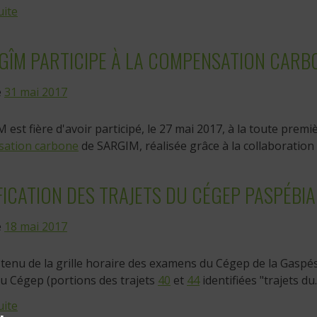
uite
GÎM PARTICIPE À LA COMPENSATION CARB
e
31 mai 2017
 est fière d'avoir participé, le 27 mai 2017, à la toute pre
ation carbone
de SARGIM, réalisée grâce à la collaboration
ICATION DES TRAJETS DU CÉGEP PASPÉBIA
e
18 mai 2017
enu de la grille horaire des examens du Cégep de la Gaspés
du Cégep (portions des trajets
40
et
44
identifiées "trajets du..
uite