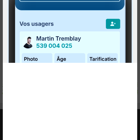
Publié le
22 juin 2017
Une vaste étude a été réalisée par le
Centre
d'initiation à la recherche et d'aide au
développement durable
(CIRADD) et le
Centre de
recherche sur les milieux insulaires et maritimes
...
Lire la suite
<
1
2
3
4
5
6
7
8
9
10
11
12
13
14
15
16
17
18
19
20
21
22
23
24
25
26
27
28
29
30
31
32
33
34
35
36
37
38
39
40
41
42
43
>
RÉGIE INTERMUNICIPALE DE TRANSPORT
GASPÉSIE – ÎLES-DE-LA-MADELEINE
© 2015 - 2026 Tous droits réservés