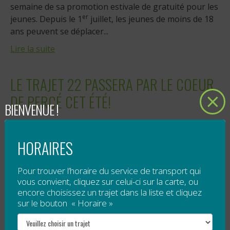
semaine de sa promotion estivale de gratuité pour les
er
jeunes. Depuis le 1
juillet, les jeunes de moins de 18
ans peuvent se déplacer...
Lire la suite
LE TRAJET 22 PASSERA PAR LE COEUR
DE PERCÉ CET ÉTÉ!
BIENVENUE !
Publié le
26 juin 2017
HORAIRES
À partir du 3 juillet, le
trajet 22 Gaspé / Chandler
passera par la coeur de Percé, et ce, jusqu'au
1er
Pour trouver l’horaire du service de transport qui
septembre
inclusivement.
vous convient, cliquez sur celui-ci sur la carte, ou
encore choisissez un trajet dans la liste et cliquez
Des embarquement et débarquements seront donc
sur le bouton « Horaire »
possible au...