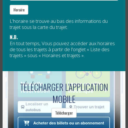
Lire la suite
Horaire
TRANSPORT GRATUIT CET ÉTÉ POUR
L'horaire se trouve au bas des informations du
LES JEUNES
trajet sous la carte du trajet.
N.B.
Publié le
22 juin 2017
En tout temps, Vous pouvez accéder aux horaires
de tous les trajets à partir de l'onglet « Liste des
trajets » sous « Horaires et trajets ».
er
Du 1
juillet au 31 août, les jeunes pourront se
déplacer gratuitement à bord des trajets réguliers de
transport collectif de la RÉGÎM ! Il suffira pour eux de
présenter la preuve...
TÉLÉCHARGER L'APPLICATION
Lire la suite
MOBILE
ÉTUDES DU CIRADD ET DU CERMIM
Télécharger
QUANT AUX BESOINS DE MOBILITÉ