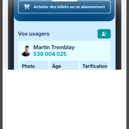
Bonification du trajet 50
À partir du 5 septembre 2017
TRAJET DU MATIN :
Lire la suite
TRAJETS DU FMBM : PLUS DE SERVICE
LE SOIR ET LA FIN DE SEMAINE POUR LE
FESTIVAL DE MUSIQUE DU BOUT DU
MONDE!
Publié le
28 juillet 2017