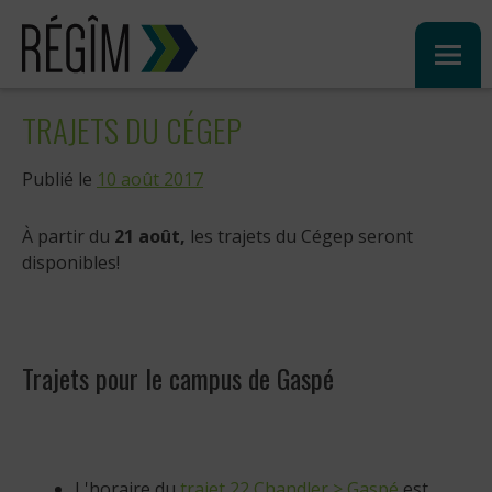
Sauter
au
contenu
TRAJETS DU CÉGEP
Publié le
10 août 2017
À partir du
21 août,
les trajets du Cégep seront
disponibles!
Trajets pour le campus de Gaspé
L'horaire du
trajet 22 Chandler > Gaspé
est