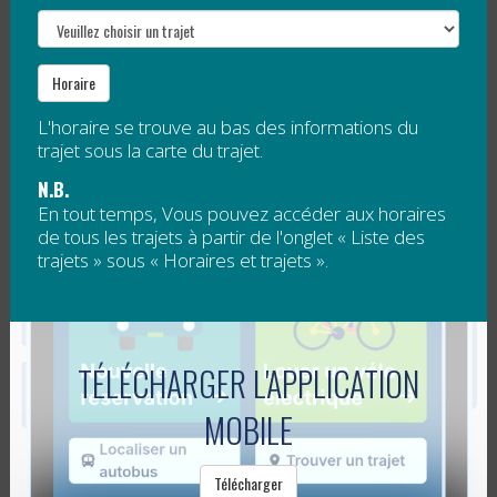
La RÉGÎM lance un processus d’approvisionnement
Horaire
par appel d’offres pour l’opération d’une flotte de
véhicules et des services de conducteurs
L'horaire se trouve au bas des informations du
professionnels pour offrir un...
trajet sous la carte du trajet.
Lire la suite
N.B.
En tout temps, Vous pouvez accéder aux horaires
de tous les trajets à partir de l'onglet « Liste des
AMÉLIORATIONS DES TRAJETS AUX
trajets » sous « Horaires et trajets ».
ÎLES-DE-LA-MADELEINE
Publié le
28 juillet 2017
TÉLÉCHARGER L'APPLICATION
Merci de prendre note des changements suivants,
MOBILE
relatifs aux services de transport aux Îles-de-la-
Madeleine.
Télécharger