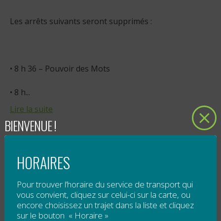
Les arrêts suivants seront supprimés :
• 8 h 36 – Pouvoir des Mots
• 8 h...
Lire la suite
BIENVENUE !
APPEL D’OFFRES POUR LE SERVICE DE
TRANSPORT ADAPTÉ DANS LA BAIE-
HORAIRES
DES-CHALEURS #2017-TABDC
Pour trouver l’horaire du service de transport qui
vous convient, cliquez sur celui-ci sur la carte, ou
Publié le
4 août 2017
encore choisissez un trajet dans la liste et cliquez
sur le bouton « Horaire »