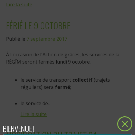
Lire la suite
FÉRIÉ LE 9 OCTOBRE
Publié le
7 septembre 2017
À l'occasion de l'Action de grâces, les services de la
RÉGÎM seront fermés lundi 9 octobre.
le service de transport
collectif
(trajets
réguliers) sera
fermé
;
le service de...
Lire la suite
BIENVENUE !