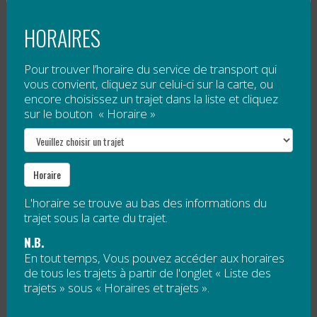
MODIFICATION DU TRAJET 24
HORAIRES
Publié le
7 septembre 2017
Pour trouver l’horaire du service de transport qui
À partir du 1er octobre, le
trajet 24
arrêtera à 8 h 35 à
vous convient, cliquez sur celui-ci sur la carte, ou
la Place Jacques-Cartier.
encore choisissez un trajet dans la liste et cliquez
sur le bouton « Horaire »
Les arrêts suivants seront supprimés :
Horaire
8 h 36 – Pouvoir des Mots
L'horaire se trouve au bas des informations du
trajet sous la carte du trajet.
8 h 36 – Hôtel des...
N.B.
En tout temps, Vous pouvez accéder aux horaires
Lire la suite
de tous les trajets à partir de l'onglet « Liste des
trajets » sous « Horaires et trajets ».
AMÉLIORATION DU TRANSPORT