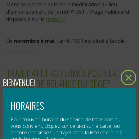
Merci de prendre note de la modification du lieu
d'embarquement de l'arrêt #1551 – Plage Haldimand,
disponible sur le
trajet 24
.
De
novembre à mai
, l’arrêt 1551 est situé à la voie...
Lire la suite
TRAJET 41 ET 43 FERMÉS POUR LA
BIENVENUE !
SEMAINE DE RELANCE DU CÉGEP
Publié le
10 octobre 2017
HORAIRES
Veuillez noter que durant la semaine de relance du
Pour trouver l’horaire du service de transport qui
cégep de Carleton, soit du 9 au 13 octobre 2017, les
vous convient, cliquez sur celui-ci sur la carte, ou
trajets 41 et 43 sont fermés.
encore choisissez un trajet dans la liste et cliquez
sur le bouton « Horaire »