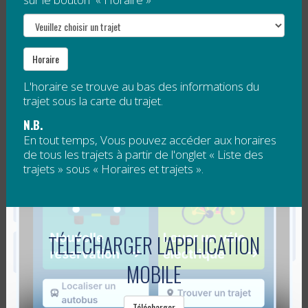
Veuillez communiquer avec nous pour plus
d'information au...
Lire la suite
Horaire
L'horaire se trouve au bas des informations du
BILAN POSITIF DE LA GRATUITÉ
trajet sous la carte du trajet.
ESTIVALE POUR LES JEUNES
N.B.
En tout temps, Vous pouvez accéder aux horaires
Publié le
21 septembre 2017
de tous les trajets à partir de l'onglet « Liste des
trajets » sous « Horaires et trajets ».
Pour la première fois depuis sa création, la RÉGÎM a
offert cet été l’accès gratuit aux services de transport
collectif et adapté pour les moins de 18 ans. La RÉGÎM
dresse un bilan...
TÉLÉCHARGER L'APPLICATION
Lire la suite
MOBILE
LE DÉFI SANS AUTO SOLO EST À NOTRE
Télécharger