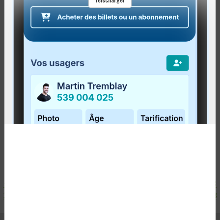
PORTE ! TROUVEZ VOTRE SOLUTION
TRANSPORT !
Publié le
19 septembre 2017
Le Centre de gestion des déplacements Mobili-T vous
invite à prendre part à sa 8e édition du Défi sans auto
solo dans les régions de la Capitale-Nationale, de
la Chaudière-Appalaches, du...
Lire la suite
<
1
2
3
4
5
6
7
8
9
10
11
12
13
14
15
16
17
18
19
20
21
22
23
24
25
26
27
28
29
30
31
32
33
34
35
36
37
38
39
40
41
42
43
>