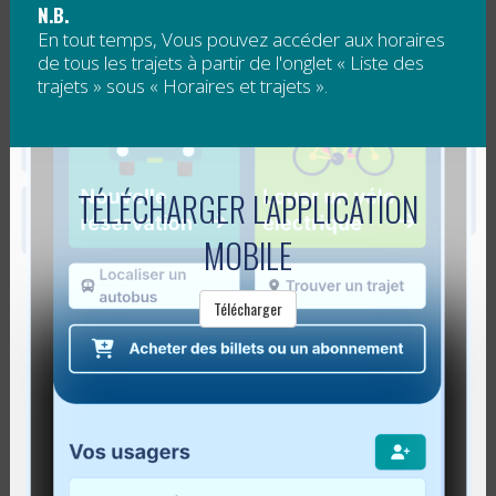
N.B.
En tout temps, Vous pouvez accéder aux horaires
Publié le
11 avril 2018
de tous les trajets à partir de l'onglet « Liste des
trajets » sous « Horaires et trajets ».
La Régie est à la recherche d'un(e)
coordonnateur(trice) service à la clientèle et
communications.
TÉLÉCHARGER L'APPLICATION
MOBILE
Voir l'offre d'emploi disponible en pièce jointe.
Télécharger
Offre...
Lire la suite
LE SECTEUR DE PERCÉ SANS