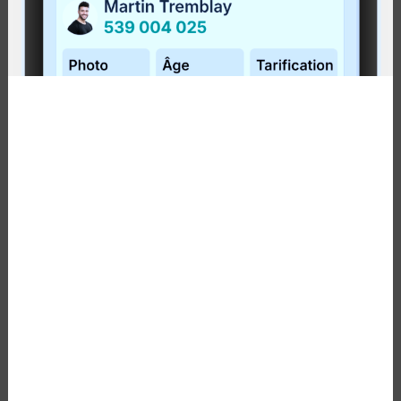
RÉSERVATION À PARTIR DU 1ER MAI
Publié le
9 avril 2018
À partir du 1er mai, le secteur de Percé sur le trajet 22
et 31, sera disponible avec ou sans réservation. Pour
plus d'information, téléphonez au 1 877 521-0841.
Lire la suite