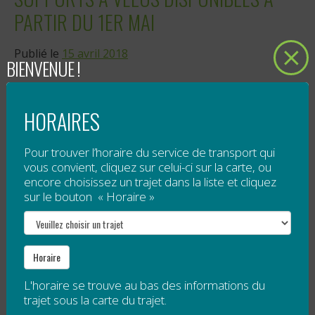
PARTIR DU 1ER MAI
Publié le
15 avril 2018
BIENVENUE !
À partir du 1er mai, des supports à vélos seront
disponibles sur la majorité des véhicules.
HORAIRES
Pour réserver la place de votre vélo sur le support,
Pour trouver l’horaire du service de transport qui
téléphonez au 1 877 521-0841.
vous convient, cliquez sur celui-ci sur la carte, ou
encore choisissez un trajet dans la liste et cliquez
Les...
sur le bouton « Horaire »
Lire la suite
OFFRE D’EMPLOI –
Horaire
COORDONNATEUR(TRICE) SERVICE À
L'horaire se trouve au bas des informations du
trajet sous la carte du trajet.
LA CLIENTÈLE ET COMMUNICATIONS