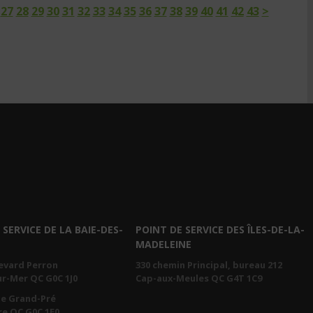
27
28
29
30
31
32
33
34
35
36
37
38
39
40
41
42
43
>
 SERVICE DE LA BAIE-DES-
POINT DE SERVICE DES ÎLES-DE-LA-
MADELEINE
levard Perron
330 chemin Principal, bureau 212
ur-Mer QC G0C 1J0
Cap-aux-Meules QC G4T 1C9
ue Grand-Pré
e QC G0C 1E0