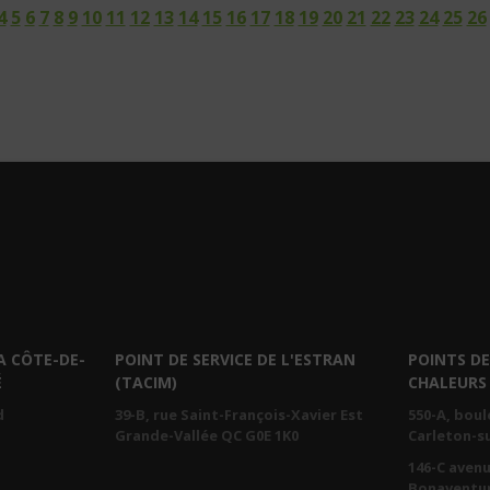
4
5
6
7
8
9
10
11
12
13
14
15
16
17
18
19
20
21
22
23
24
25
26
A CÔTE-DE-
POINT DE SERVICE DE L'ESTRAN
POINTS DE
É
(TACIM)
CHALEURS
d
39-B, rue Saint-François-Xavier Est
550-A, bou
Grande-Vallée QC G0E 1K0
Carleton-s
146-C aven
Bonaventur