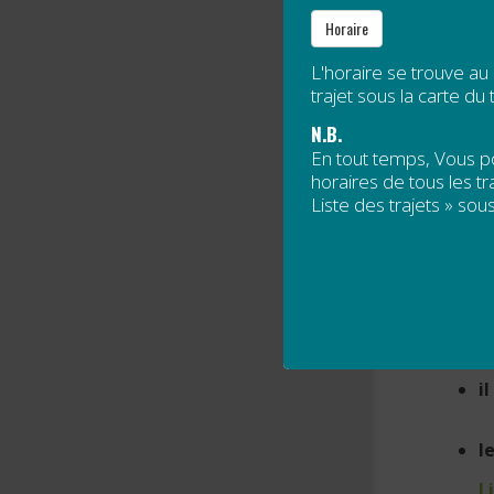
Horaire
3
L'horaire se trouve au
L
trajet sous la carte du t
N.B.
ACTIO
En tout temps, Vous 
horaires de tous les tra
Liste des trajets » sous
Publié 
Merci d
Lors de 
i
le
L