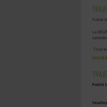
TRAJE
Publié l
La RÉGÎM
samedis
Tous l
Lire la 
TRAJE
Publié 
Veuille