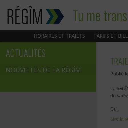
Sauter
Tu me trans
au
contenu
HORAIRES ET TRAJETS
TARIFS ET BIL
ACTUALITÉS
TRAJE
NOUVELLES DE LA RÉGÎM
Publié l
La RÉGÎ
du samed
Du...
Lire la s