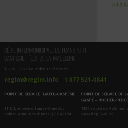
<
1
2
3
RÉGIE INTERMUNICIPALE DE TRANSPORT
GASPÉSIE – ÎLES-DE-LA-MADELEINE
© 2015 - 2026 Tous droits réservés
regim@regim.info
1 877 521-0841
POINT DE SERVICE HAUTE-GASPÉSIE
POINT DE SERVICE DE L
GASPÉ – ROCHER-PERC
11-C, boulevard Sainte-Anne Est
1384, route de Haldiman
Sainte-Anne-des-Monts QC G4V 1S8
Gaspé QC G4X 2K1