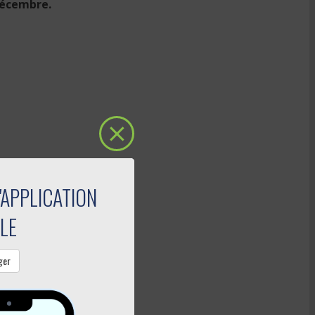
 décembre.
'APPLICATION
LE
ger