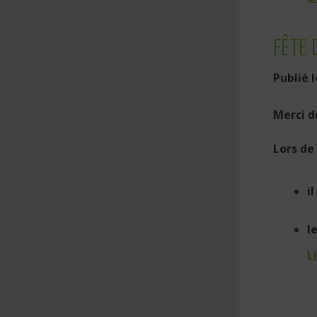
FÊTE 
Publié 
Merci d
Lors de 
i
le
L