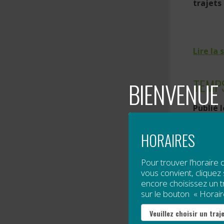
trajets
Lire la 
TEMPS
BIENVENUE 
Publié 
Merci d
HORAIRES
Pour trouver l’horaire 
2
vous convient, cliquez s
encore choisissez un tra
2
sur le bouton « Horair
2