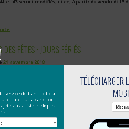
 41 et 43 seront modifiés, et ce, à partir du vendredi 13
suite
 DES FÊTES : JOURS FÉRIÉS
!
le
21 novembre 2018
e prendre note que les jours suivants seront fériés :
TÉLÉCHARGER L
MOBI
du service de transport qui
4 décembre (veille de Noël);
ur celui-ci sur la carte, ou
jet dans la liste et cliquez
Téléchar
5 décembre (jour de Noël);
e »
6 décembre (lendemain de Noël);