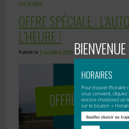
Lire la suite
OFFRE SPÉCIALE : L’AU
L’HEURE !
BIENVENUE 
Publié le
1 octobre 2025
HORAIRES
Pour trouver l’horaire 
vous convient, cliquez s
encore choisissez un tra
sur le bouton « Horair