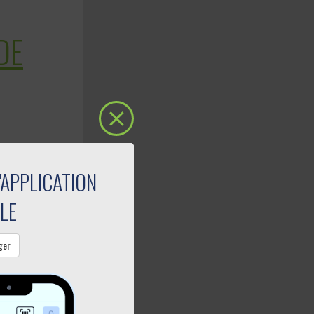
DE
'APPLICATION
LE
ger