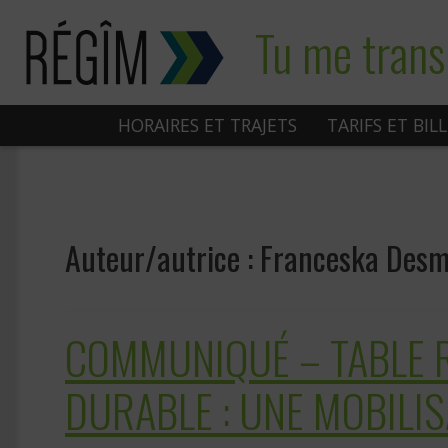
Sauter
Tu me trans
au
contenu
HORAIRES ET TRAJETS
TARIFS ET BIL
Auteur/autrice :
Franceska Desm
COMMUNIQUÉ – TABLE R
DURABLE : UNE MOBILI