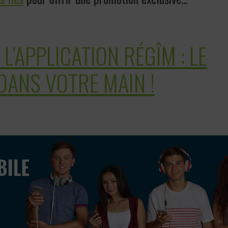
L’APPLICATION RÉGÎM : LE
DANS VOTRE MAIN !