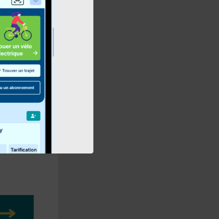
ervice
GEP