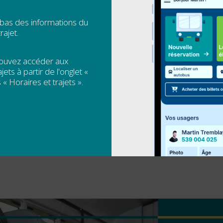
 bas des informations du
e voiture quand tu peux en avoir une à la demande. Le s
rajet.
e bouger facilement pour tes...
pouvez accéder aux
jets à partir de l'onglet «
URABLE : LE TRANSPORT
 « Horaires et trajets ».
T EN SEPTEMBRE POUR LE CÉ
 ÎLES-DE-LA-MADELEINE.