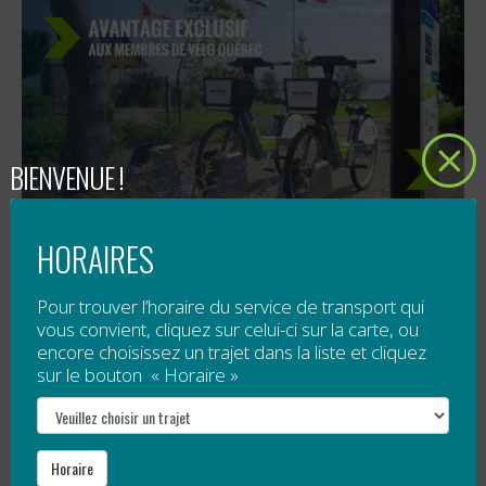
BIENVENUE !
HORAIRES
Ensemble pour une mobilité durable en
Pour trouver l’horaire du service de transport qui
Gaspésie
!
vous convient, cliquez sur celui-ci sur la carte, ou
encore choisissez un trajet dans la liste et cliquez
sur le bouton « Horaire »
La Gaspésie, région majestueuse aux paysages à
couper le souffle, est doucement en train de devenir
un exemple vibrant en matière de...
Horaire