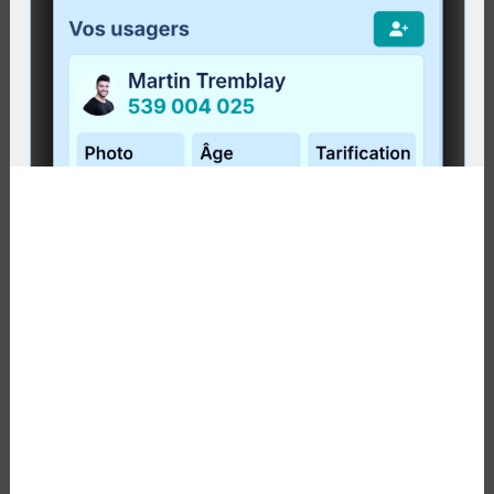
BONAVENTURE
Publié le
24 novembre 2023
Carleton-sur-Mer, 23 novembre 2023
– La Régie
intermunicipale de transport Gaspésie – Îles-de-la-
Madeleine (RÉGÎM) et la MRC de Bonaventure sont
heureuses d’annoncer l’ajout de deux...
Lire la suite
PREMIÈRE HAUSSE TARIFAIRE DEPUIS
2015 POUR LA RÉGÎM
Publié le
16 novembre 2023
Carleton-sur-Mer, 16 novembre 2023
– Après huit
années de stabilité tarifaire, la Régie intermunicipale