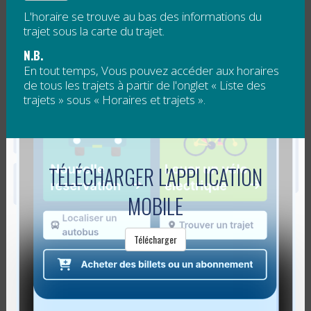
Lire la suite
L'horaire se trouve au bas des informations du
trajet sous la carte du trajet.
LA RÉGÎM VOUS TRANSPORTE VERS
N.B.
En tout temps, Vous pouvez accéder aux horaires
PIN ROUGE
de tous les trajets à partir de l'onglet « Liste des
trajets » sous « Horaires et trajets ».
Publié le
14 décembre 2023
Carleton-sur-Mer, 14 décembre 2023
– La Régie
intermunicipale de transport Gaspésie – Îles-de-la-
TÉLÉCHARGER L'APPLICATION
Madeleine (RÉGÎM) est ravie d’annoncer le retour du
Skibus, offrant un moyen pratique...
MOBILE
Lire la suite
Télécharger
NOUVEAU! DEUX TRAJETS PILOTES DE
LA RÉGÎM DANS LA MRC