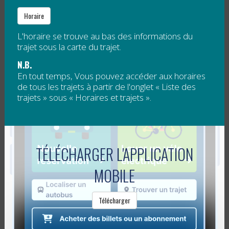
Publié le
5 septembre 2012
Horaire
Un service de transport collectif est
offert
L'horaire se trouve au bas des informations du
gratuitement à tous
à l’occasion de la douzième
trajet sous la carte du trajet.
édition du festival La Virée.
N.B.
En tout temps, Vous pouvez accéder aux horaires
Le samedi
6 octobre
et le dimanche
7 octobre
de
de tous les trajets à partir de l'onglet « Liste des
jour, des...
trajets » sous « Horaires et trajets ».
Lire la suite
TRANSPORT LE DIMANCHE DE LA FÊTE
TÉLÉCHARGER L'APPLICATION
DU BOIS FLOTTÉ
MOBILE
Publié le
9 juillet 2012
Télécharger
Dimanche
12 août 2012
, le transport est
GRATUIT
et offert à tous pour se rendre à la
Fête du bois