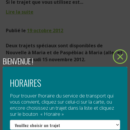
Si le trajet que vous utilisez est...
Lire la suite
Publié le
19 octobre 2012
Deux trajets spéciaux sont disponibles de
Nouvelle à Maria et de Paspébiac à Maria (aller et
BIENVENUE !
retour) le
jeudi 15 novembre 2012
.
Ces trajets conviennent parfaitement à ceux et
HORAIRES
celles qui...
Lire la suite
Pour trouver l’horaire du service de transport qui
vous convient, cliquez sur celui-ci sur la carte, ou
TRANSPORT COLLECTIF GRATUIT AU
encore choisissez un trajet dans la liste et cliquez
sur le bouton « Horaire »
FESTIVAL LA VIRÉE!