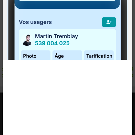
flotté
! C'est l'occasion idéale de profiter de cette
journée festive!
Pour connaître...
Lire la suite
<
1
2
3
4
5
6
7
8
9
10
11
12
13
14
15
16
17
18
19
20
21
22
23
24
25
26
27
28
29
30
31
32
33
34
35
36
37
38
39
40
41
42
43
>
RÉGIE INTERMUNICIPALE DE TRANSPORT
GASPÉSIE – ÎLES-DE-LA-MADELEINE
© 2015 - 2026 Tous droits réservés
regim@regim.info
1 877 521-0841