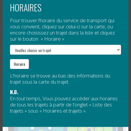
afin de répondre aux besoins des étudiants en
HORAIRES
période d'examens.
Pour trouver l’horaire du service de transport qui
vous convient, cliquez sur celui-ci sur la carte, ou
encore choisissez un trajet dans la liste et cliquez
sur le bouton « Horaire »
Les...
Lire la suite
Horaire
SERVICE DE TRANSPORT AU TRIP
L'horaire se trouve au bas des informations du
GOURMAND!
trajet sous la carte du trajet.
N.B.
Publié le
19 avril 2016
En tout temps, Vous pouvez accéder aux horaires
de tous les trajets à partir de l'onglet « Liste des
À l'occasion du spectacle de Zebulon dans le cadre
trajets » sous « Horaires et trajets ».
du
Trip gourmand
, un service de transport est
disponible le samedi 23 avril 2016.