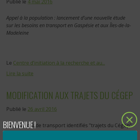
Publié le
4 mai 2016
Appel à la population : lancement d’une nouvelle étude
sur
les besoins en transport en Gaspésie et aux
Îles-de-la-
Madeleine
Le
Centre d’initiation à la recherche et au...
Lire la suite
MODIFICATION AUX TRAJETS DU CÉGEP
Publié le
26 avril 2016
BIENVENUE !
Les services de transport identifiés "trajets du Cégep"
dans les horaires des trajets 40 et 44 seront modifiés