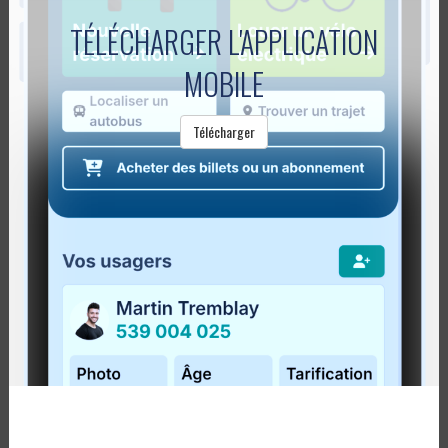
TÉLÉCHARGER L'APPLICATION
MOBILE
Les départs
Télécharger
19h30, 20h30 et 21h30 du Métro de...
Lire la suite
LA RÉGÎM CRÉE UN COMITÉ D’USAGERS
Publié le
7 avril 2016
La Régie intermunicipale de transport de la Gaspésie