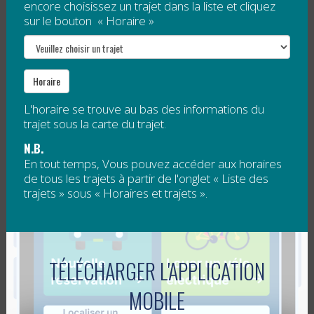
encore choisissez un trajet dans la liste et cliquez
jusqu'au Petit Chamonix
, d'autres services de
sur le bouton « Horaire »
transport...
Lire la suite
Horaire
LE PRIX GUY CHARTRAND EST
L'horaire se trouve au bas des informations du
REMPORTÉ PAR LE PRÉSIDENT
trajet sous la carte du trajet.
FONDATEUR DE LA RÉGÎM
N.B.
En tout temps, Vous pouvez accéder aux horaires
de tous les trajets à partir de l'onglet « Liste des
Publié le
6 février 2017
trajets » sous « Horaires et trajets ».
Jonathan Lapierre a reçu le prestigieux
Prix Guy
Chartrand pour le développement et l’amélioration
des transports collectifs
. Cette récompense rend
TÉLÉCHARGER L'APPLICATION
hommage à la grande implication de M....
Lire la suite
MOBILE